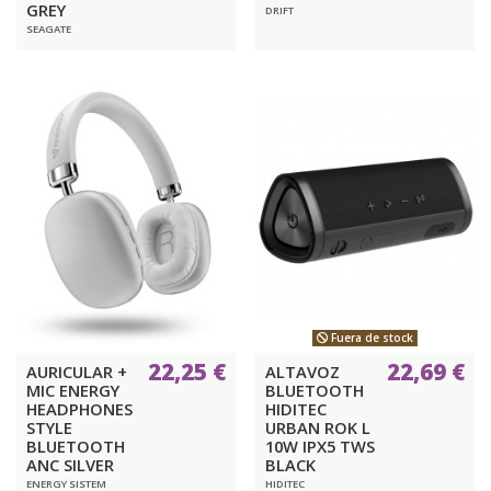
GREY
DRIFT
SEAGATE
Fuera de stock
22,25 €
22,69 €
AURICULAR +
ALTAVOZ
MIC ENERGY
BLUETOOTH
HEADPHONES
HIDITEC
STYLE
URBAN ROK L
BLUETOOTH
10W IPX5 TWS
ANC SILVER
BLACK
ENERGY SISTEM
HIDITEC