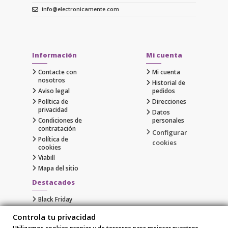
info@electronicamente.com
Información
Mi cuenta
Contacte con
Mi cuenta
nosotros
Historial de
Aviso legal
pedidos
Política de
Direcciones
privacidad
Datos
Condiciones de
personales
contratación
Configurar
Política de
cookies
cookies
Viabill
Mapa del sitio
Destacados
Black Friday
Cyber Monday
Controla tu privacidad
Gaming