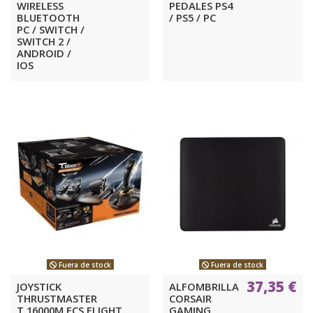
WIRELESS
PEDALES PS4
BLUETOOTH
/ PS5 / PC
PC / SWITCH /
SWITCH 2 /
ANDROID /
IOS
Fuera de stock
Fuera de stock
37,35 €
JOYSTICK
ALFOMBRILLA
THRUSTMASTER
CORSAIR
T.16000M FCS FLIGHT
GAMING