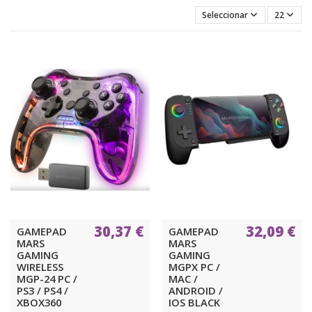
Seleccionar
22
30,37 €
32,09 €
GAMEPAD
GAMEPAD
MARS
MARS
GAMING
GAMING
WIRELESS
MGPX PC /
MGP-24 PC /
MAC /
PS3 / PS4 /
ANDROID /
XBOX360
IOS BLACK