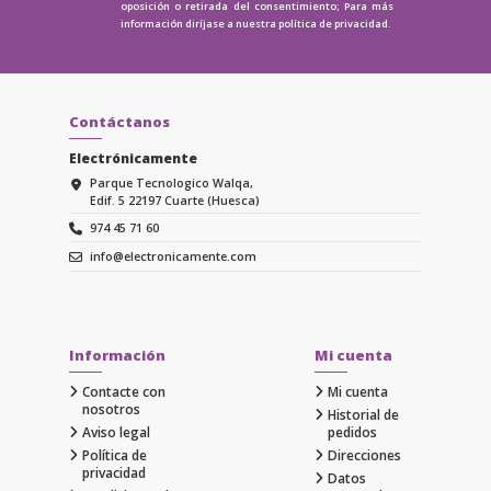
oposición o retirada del consentimiento; Para más
información diríjase a nuestra
política de privacidad.
Contáctanos
Electrónicamente
Parque Tecnologico Walqa,
Edif. 5 22197 Cuarte (Huesca)
974 45 71 60
info@electronicamente.com
Información
Mi cuenta
Contacte con
Mi cuenta
nosotros
Historial de
Aviso legal
pedidos
Política de
Direcciones
privacidad
Datos