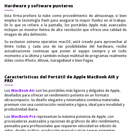
Hardware y software punteros
Esta firma prefiere la nube como procedimiento de almacenaje, si bien
emplea la tecnología flash para asegurar la mayor fluidez en el trabajo.
En lo que se refiere a la pantalla, los portátiles Apple más avanzados
incluyen un monitor Retina de alta resolución que ofrece una calidad de
imagen de alta definición.
Su exclusivo sistema operativo macOS, está creado para aprovechar al
límite todas y cada una de las posibilidades del hardware, recibe
actualizaciones continuas que ponen el equipo siempre y en todo
momento a la última y también incluye multitud de programas realmente
útiles como iPhoto, iMovie, GarageBand o bien Pages.
Características del Portátil de Apple MacBook AIR y
PRO
Los
MacBook Air
son los portátiles más ligeros y delgados de Apple,
diseñados para ofrecer un rendimiento potente en un formato
ultracompacto. Su diseño elegante y minimalista combina materiales
premium con una construcción resistente y ligera, ideal para movilidad y
productividad diaria.
Los
MacBook Pro
representan la máxima potencia de Apple, con
procesadores avanzados y opciones de gráficos de alto rendimiento,
pensados para profesionales que requieren velocidad en edición de
vídeo, diseño gráfico, producción musical y otras tareas exigentes.