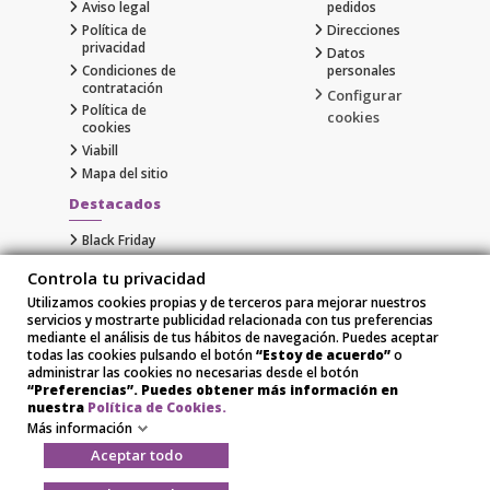
Aviso legal
pedidos
Política de
Direcciones
privacidad
Datos
Condiciones de
personales
contratación
Configurar
Política de
cookies
cookies
Viabill
Mapa del sitio
Destacados
Black Friday
Cyber Monday
Controla tu privacidad
Gaming
Utilizamos cookies propias y de terceros para mejorar nuestros
Comprar Apple al Mejor Precio
servicios y mostrarte publicidad relacionada con tus preferencias
Samsung
mediante el análisis de tus hábitos de navegación. Puedes aceptar
Xiaomi
todas las cookies pulsando el botón
“Estoy de acuerdo”
o
administrar las cookies no necesarias desde el botón
“Preferencias”. Puedes obtener más información en
nuestra
Política de Cookies.
Más información
Aceptar todo