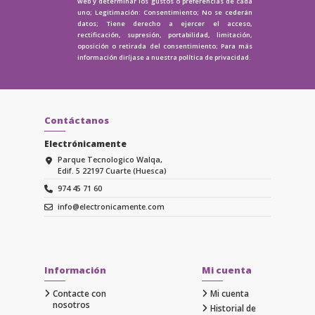
web y determinar los gustos o preferencias de cada
uno; Legitimación: Consentimiento; No se cederán
datos; Tiene derecho a ejercer el acceso,
rectificación, supresión, portabilidad, limitación,
oposición o retirada del consentimiento; Para más
información diríjase a nuestra
política de privacidad.
Contáctanos
Electrónicamente
Parque Tecnologico Walqa,
Edif. 5 22197 Cuarte (Huesca)
974 45 71 60
info@electronicamente.com
Información
Mi cuenta
Contacte con
Mi cuenta
nosotros
Historial de