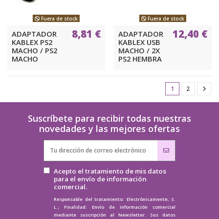
Fuera de stock
Fuera de stock
8,81 €
12,40 €
ADAPTADOR
ADAPTADOR
KABLEX PS2
KABLEX USB
MACHO / PS2
MACHO / 2X
MACHO
PS2 HEMBRA
1
2
Suscríbete para recibir todas nuestras
novedades y las mejores ofertas
Acepto el tratamiento de mis datos
para el envío de información
comercial.
Responsable del tratamiento: Electrónicamente, S.
L.; Finalidad: Envío de información comercial
mediante suscripción al Newsletter. Sus datos