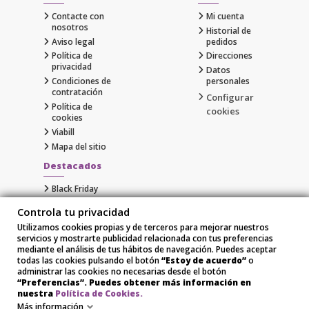
Contacte con
Mi cuenta
nosotros
Historial de
Aviso legal
pedidos
Política de
Direcciones
privacidad
Datos
Condiciones de
personales
contratación
Configurar
Política de
cookies
cookies
Viabill
Mapa del sitio
Destacados
Black Friday
Cyber Monday
Controla tu privacidad
Gaming
Utilizamos cookies propias y de terceros para mejorar nuestros
Comprar Apple al Mejor Precio
servicios y mostrarte publicidad relacionada con tus preferencias
Samsung
mediante el análisis de tus hábitos de navegación. Puedes aceptar
Xiaomi
todas las cookies pulsando el botón
“Estoy de acuerdo”
o
administrar las cookies no necesarias desde el botón
“Preferencias”. Puedes obtener más información en
nuestra
Política de Cookies.
Más información