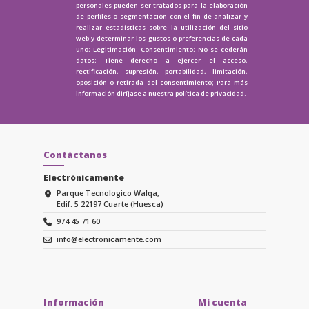
personales pueden ser tratados para la elaboración
de perfiles o segmentación con el fin de analizar y
realizar estadísticas sobre la utilización del sitio
web y determinar los gustos o preferencias de cada
uno; Legitimación: Consentimiento; No se cederán
datos; Tiene derecho a ejercer el acceso,
rectificación, supresión, portabilidad, limitación,
oposición o retirada del consentimiento; Para más
información diríjase a nuestra
política de privacidad.
Contáctanos
Electrónicamente
Parque Tecnologico Walqa,
Edif. 5 22197 Cuarte (Huesca)
974 45 71 60
info@electronicamente.com
Información
Mi cuenta