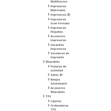
Multifuncion
Impresoras
Matriciales
Impresoras 3D
Impresoras
Gran Formato
Impresoras
Etiquetas
Accesorios
Impresoras
Garantías
Impresoras
Servidores de
Impresión
Wearables
Pulseras de
actividad
Gafas 3D
Relojes
Smartwatch
Accesorios
Wearables
TPV
Cajones
Ordenadores
TPV