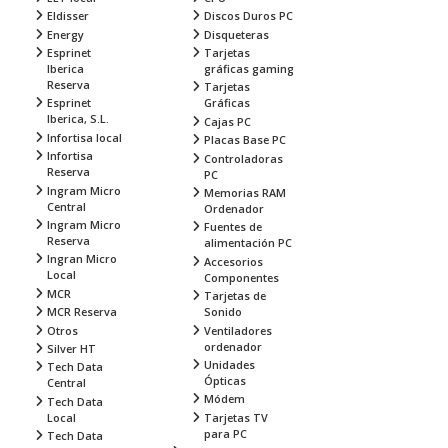
Eldisser
Discos Duros PC
Energy
Disqueteras
Esprinet
Tarjetas
Iberica
gráficas gaming
Reserva
Tarjetas
Esprinet
Gráficas
Iberica, S.L.
Cajas PC
Infortisa local
Placas Base PC
Infortisa
Controladoras
Reserva
PC
Ingram Micro
Memorias RAM
Central
Ordenador
Ingram Micro
Fuentes de
Reserva
alimentación PC
Ingran Micro
Accesorios
Local
Componentes
MCR
Tarjetas de
MCR Reserva
Sonido
Otros
Ventiladores
ordenador
Silver HT
Unidades
Tech Data
Ópticas
Central
Módem
Tech Data
Local
Tarjetas TV
para PC
Tech Data