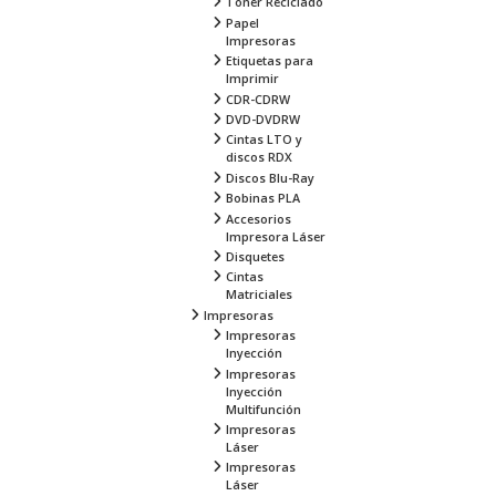
Toner Reciclado
Papel
Impresoras
Etiquetas para
Imprimir
CDR-CDRW
DVD-DVDRW
Cintas LTO y
discos RDX
Discos Blu-Ray
Bobinas PLA
Accesorios
Impresora Láser
Disquetes
Cintas
Matriciales
Impresoras
Impresoras
Inyección
Impresoras
Inyección
Multifunción
Impresoras
Láser
Impresoras
Láser