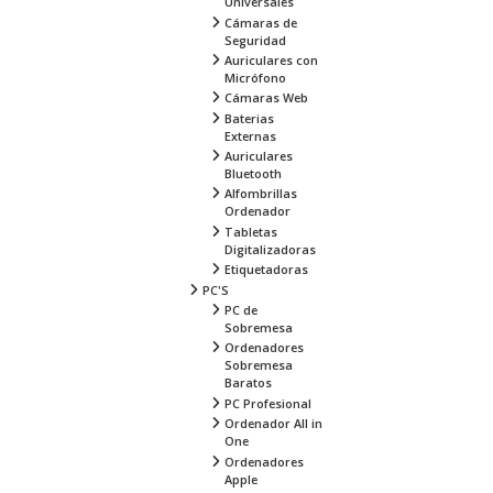
Universales
Cámaras de
Seguridad
Auriculares con
Micrófono
Cámaras Web
Baterias
Externas
Auriculares
Bluetooth
Alfombrillas
Ordenador
Tabletas
Digitalizadoras
Etiquetadoras
PC'S
PC de
Sobremesa
Ordenadores
Sobremesa
Baratos
PC Profesional
Ordenador All in
One
Ordenadores
Apple