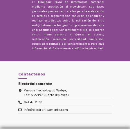
L.; Finalidad: Envío de información comercial
mediante suscripción al Newsletter. Sus datos
personales pueden ser tratados para la elaboración
de perfiles o segmentación con el fin de analizar y
realizar estadísticas sobre la utilización del sitio
web y determinar los gustos o preferencias de cada
uno; Legitimación: Consentimiento; No se cederán
datos; Tiene derecho a ejercer el acceso,
rectificación, supresión, portabilidad, limitación,
oposición o retirada del consentimiento; Para más
información diríjase a nuestra
política de privacidad.
Contáctanos
Electrónicamente
Parque Tecnologico Walqa,
Edif. 5 22197 Cuarte (Huesca)
974 45 71 60
info@electronicamente.com