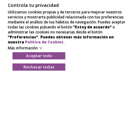
Controla tu privacidad
Información
Mi cuenta
Utilizamos cookies propias y de terceros para mejorar nuestros
Contacte con
Mi cuenta
servicios y mostrarte publicidad relacionada con tus preferencias
nosotros
mediante el análisis de tus hábitos de navegación. Puedes aceptar
Historial de
todas las cookies pulsando el botón
“Estoy de acuerdo”
o
Aviso legal
pedidos
administrar las cookies no necesarias desde el botón
Política de
Direcciones
“Preferencias”. Puedes obtener más información en
privacidad
Datos
nuestra
Política de Cookies.
Condiciones de
personales
Más información
contratación
Configurar
Aceptar todo
Política de
cookies
cookies
Rechazar todas
Viabill
Mapa del sitio
Destacados
Black Friday
Cyber Monday
Gaming
Comprar Apple al Mejor Precio
Samsung
Xiaomi