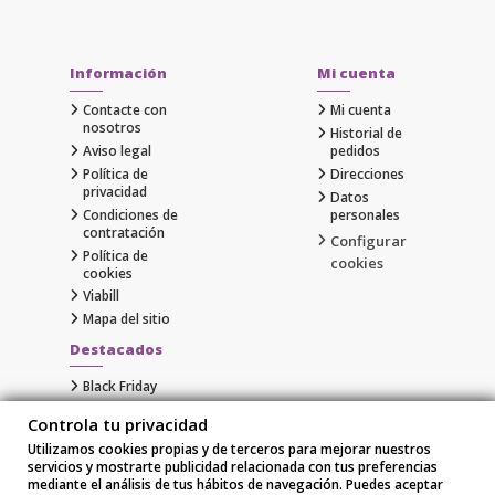
Información
Mi cuenta
Contacte con
Mi cuenta
nosotros
Historial de
Aviso legal
pedidos
Política de
Direcciones
privacidad
Datos
Condiciones de
personales
contratación
Configurar
Política de
cookies
cookies
Viabill
Mapa del sitio
Destacados
Black Friday
Cyber Monday
Controla tu privacidad
Gaming
Utilizamos cookies propias y de terceros para mejorar nuestros
Comprar Apple al Mejor Precio
servicios y mostrarte publicidad relacionada con tus preferencias
Samsung
mediante el análisis de tus hábitos de navegación. Puedes aceptar