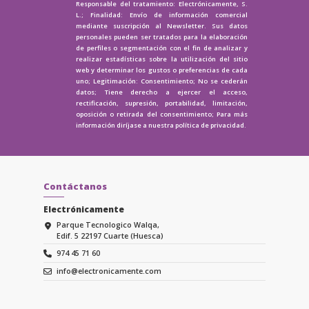
Responsable del tratamiento: Electrónicamente, S.
L.; Finalidad: Envío de información comercial
mediante suscripción al Newsletter. Sus datos
personales pueden ser tratados para la elaboración
de perfiles o segmentación con el fin de analizar y
realizar estadísticas sobre la utilización del sitio
web y determinar los gustos o preferencias de cada
uno; Legitimación: Consentimiento; No se cederán
datos; Tiene derecho a ejercer el acceso,
rectificación, supresión, portabilidad, limitación,
oposición o retirada del consentimiento; Para más
información diríjase a nuestra
política de privacidad.
Contáctanos
Electrónicamente
Parque Tecnologico Walqa,
Edif. 5 22197 Cuarte (Huesca)
974 45 71 60
info@electronicamente.com