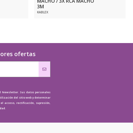
MACHO / 3X RCA MACHO
3M
KABLEX
jores ofertas
al Newsletter. Sus datos personales
tilización del sitio web y determinar
l acceso, rectificación, supresión,
idad.