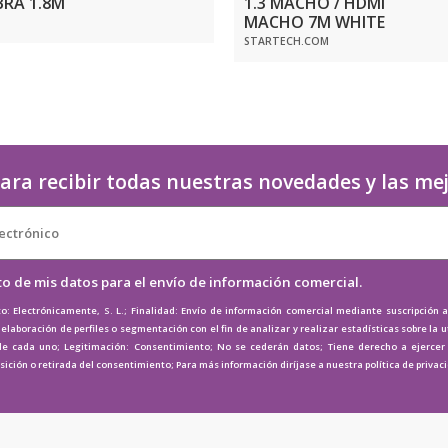
BRA 1.8M
1.3 MACHO / HDMI
MACHO 7M WHITE
STARTECH.COM
ara recibir todas nuestras novedades y las me
to de mis datos para el envío de información comercial.
o: Electrónicamente, S. L.; Finalidad: Envío de información comercial mediante suscripción 
elaboración de perfiles o segmentación con el fin de analizar y realizar estadísticas sobre la u
de cada uno; Legitimación: Consentimiento; No se cederán datos; Tiene derecho a ejercer e
osición o retirada del consentimiento; Para más información diríjase a nuestra
política de privac