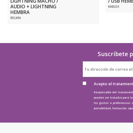
LIGHTNING MACHO /
/ USB HEM
AUDIO + LIGHTNING
KABLEX
HEMBRA
BELKIN
Suscríbete p
Acepto el tratamien
Responsable del tratamient
pueden ser tratados para la 
los gustos o preferencias 
portabilidad, limitación, op