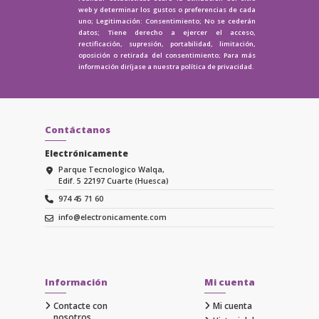
web y determinar los gustos o preferencias de cada
uno; Legitimación: Consentimiento; No se cederán
datos; Tiene derecho a ejercer el acceso,
rectificación, supresión, portabilidad, limitación,
oposición o retirada del consentimiento; Para más
información diríjase a nuestra
política de privacidad.
Contáctanos
Electrónicamente
Parque Tecnologico Walqa,
Edif. 5 22197 Cuarte (Huesca)
974 45 71 60
info@electronicamente.com
Información
Mi cuenta
Contacte con
Mi cuenta
nosotros