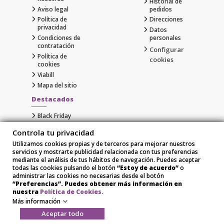
Historial de
Aviso legal
pedidos
Política de
Direcciones
privacidad
Datos
Condiciones de
personales
contratación
Configurar
Política de
cookies
cookies
Viabill
Mapa del sitio
Destacados
Black Friday
Cyber Monday
Controla tu privacidad
Gaming
Utilizamos cookies propias y de terceros para mejorar nuestros
Comprar Apple al Mejor Precio
servicios y mostrarte publicidad relacionada con tus preferencias
Samsung
mediante el análisis de tus hábitos de navegación. Puedes aceptar
Xiaomi
todas las cookies pulsando el botón
“Estoy de acuerdo”
o
administrar las cookies no necesarias desde el botón
“Preferencias”. Puedes obtener más información en
nuestra
Política de Cookies.
Más información
Aceptar todo