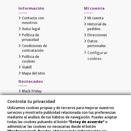
Información
Mi cuenta
Contacte con
Mi cuenta
nosotros
Historial de
Aviso legal
pedidos
Política de
Direcciones
privacidad
Datos
Condiciones de
personales
contratación
Configurar
Política de
cookies
cookies
Viabill
Mapa del sitio
Destacados
Black Friday
Cyber Monday
Controla tu privacidad
Gaming
Utilizamos cookies propias y de terceros para mejorar nuestros
Comprar Apple al Mejor Precio
servicios y mostrarte publicidad relacionada con tus preferencias
Samsung
mediante el análisis de tus hábitos de navegación. Puedes aceptar
Xiaomi
todas las cookies pulsando el botón
“Estoy de acuerdo”
o
administrar las cookies no necesarias desde el botón