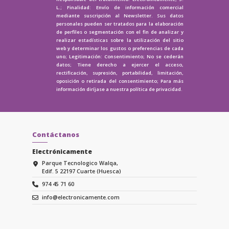
L.; Finalidad: Envío de información comercial
mediante suscripción al Newsletter. Sus datos
personales pueden ser tratados para la elaboración
de perfiles o segmentación con el fin de analizar y
realizar estadísticas sobre la utilización del sitio
web y determinar los gustos o preferencias de cada
uno; Legitimación: Consentimiento; No se cederán
datos; Tiene derecho a ejercer el acceso,
rectificación, supresión, portabilidad, limitación,
oposición o retirada del consentimiento; Para más
información diríjase a nuestra
política de privacidad.
Contáctanos
Electrónicamente
Parque Tecnologico Walqa,
Edif. 5 22197 Cuarte (Huesca)
974 45 71 60
info@electronicamente.com