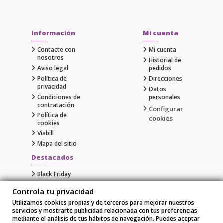
Información
Mi cuenta
Contacte con
Mi cuenta
nosotros
Historial de
Aviso legal
pedidos
Política de
Direcciones
privacidad
Datos
Condiciones de
personales
contratación
Configurar
Política de
cookies
cookies
Viabill
Mapa del sitio
Destacados
Black Friday
Cyber Monday
Controla tu privacidad
Gaming
Utilizamos cookies propias y de terceros para mejorar nuestros
Comprar Apple al Mejor Precio
servicios y mostrarte publicidad relacionada con tus preferencias
Samsung
mediante el análisis de tus hábitos de navegación. Puedes aceptar