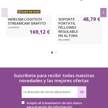
Fuera de stock
48,79 €
WEBCAM LOGITECH
SOPORTE
STREAMCAM GRAFITO
PORTATIL
FELLOWES
LOGITECH
169,12 €
REGULABLE
EN ALTURA
FELLOWES
Suscríbete para recibir todas nuestras
novedades y las mejores ofertas
Acepto el tratamiento de mis datos
para el envío de información