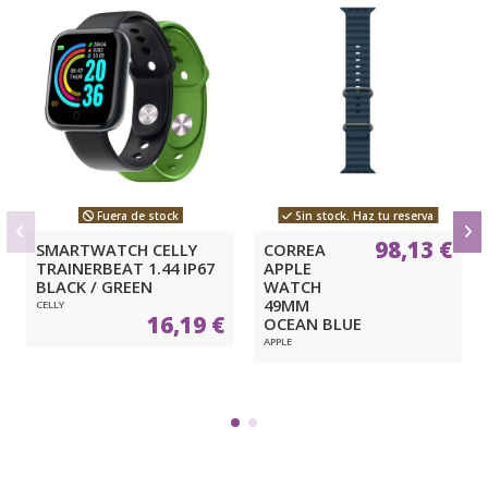
Fuera de stock
Sin stock. Haz tu reserva
98,13 €
SMARTWATCH CELLY
CORREA
TRAINERBEAT 1.44 IP67
APPLE
BLACK / GREEN
WATCH
49MM
CELLY
16,19 €
OCEAN BLUE
APPLE