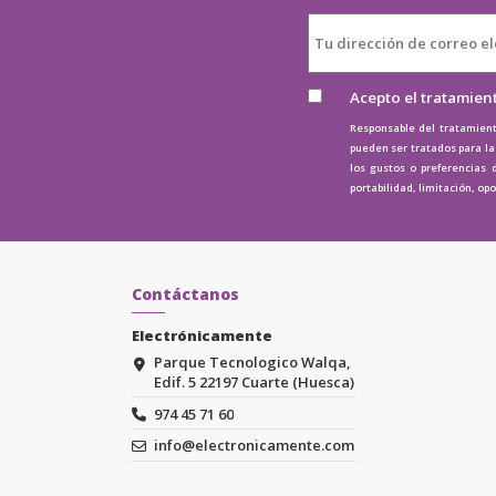
Acepto el tratamien
Responsable del tratamient
pueden ser tratados para la 
los gustos o preferencias 
portabilidad, limitación, op
Contáctanos
Electrónicamente
Parque Tecnologico Walqa,
Edif. 5 22197 Cuarte (Huesca)
974 45 71 60
info@electronicamente.com