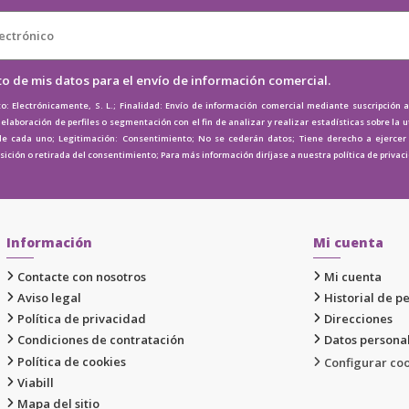
to de mis datos para el envío de información comercial.
o: Electrónicamente, S. L.; Finalidad: Envío de información comercial mediante suscripción 
elaboración de perfiles o segmentación con el fin de analizar y realizar estadísticas sobre la u
de cada uno; Legitimación: Consentimiento; No se cederán datos; Tiene derecho a ejercer e
osición o retirada del consentimiento; Para más información diríjase a nuestra
política de privac
Información
Mi cuenta
Contacte con nosotros
Mi cuenta
Aviso legal
Historial de p
Política de privacidad
Direcciones
Condiciones de contratación
Datos persona
Política de cookies
Configurar co
Viabill
Mapa del sitio