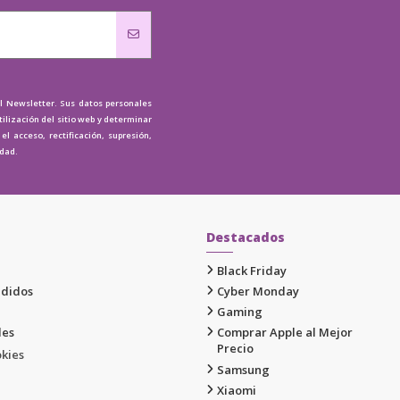
al Newsletter. Sus datos personales
tilización del sitio web y determinar
l acceso, rectificación, supresión,
idad.
Destacados
Black Friday
edidos
Cyber Monday
Gaming
les
Comprar Apple al Mejor
Precio
okies
Samsung
Xiaomi