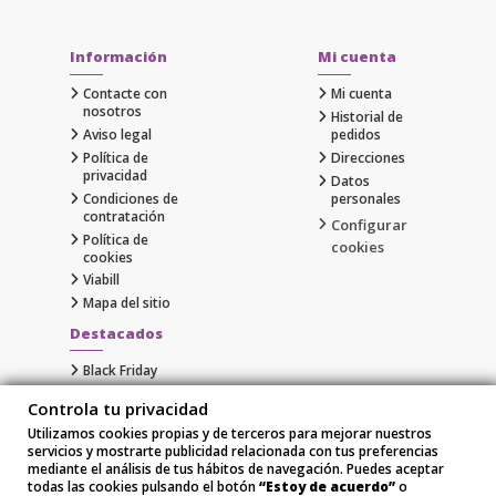
Información
Mi cuenta
Contacte con
Mi cuenta
nosotros
Historial de
Aviso legal
pedidos
Política de
Direcciones
privacidad
Datos
Condiciones de
personales
contratación
Configurar
Política de
cookies
cookies
Viabill
Mapa del sitio
Destacados
Black Friday
Cyber Monday
Controla tu privacidad
Gaming
Utilizamos cookies propias y de terceros para mejorar nuestros
Comprar Apple al Mejor Precio
servicios y mostrarte publicidad relacionada con tus preferencias
Samsung
mediante el análisis de tus hábitos de navegación. Puedes aceptar
Xiaomi
todas las cookies pulsando el botón
“Estoy de acuerdo”
o