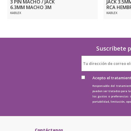
3 PIN MACHO / JACK
JACK 3.5M
6.3MM MACHO 3M
RCA HEMB
KABLEX
KABLEX
Suscríbete p
Acepto el tratamien
Responsable del tratamient
pueden ser tratados para la 
los gustos o preferencias 
portabilidad, limitación, op
Contáctanos