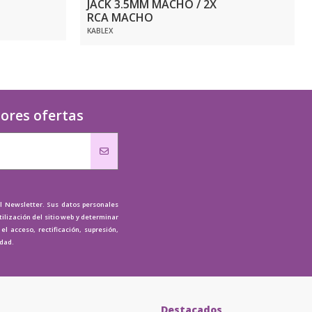
JACK 3.5MM MACHO / 2X
RCA MACHO
KABLEX
jores ofertas
al Newsletter. Sus datos personales
tilización del sitio web y determinar
l acceso, rectificación, supresión,
idad.
Destacados