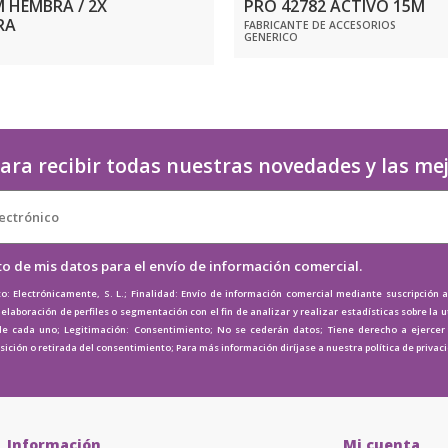
M HEMBRA / 2X
PRO 42782 ACTIVO 15M
RA
FABRICANTE DE ACCESORIOS
GENERICO
ara recibir todas nuestras novedades y las me
to de mis datos para el envío de información comercial.
o: Electrónicamente, S. L.; Finalidad: Envío de información comercial mediante suscripción 
elaboración de perfiles o segmentación con el fin de analizar y realizar estadísticas sobre la u
de cada uno; Legitimación: Consentimiento; No se cederán datos; Tiene derecho a ejercer e
osición o retirada del consentimiento; Para más información diríjase a nuestra
política de privac
Información
Mi cuenta