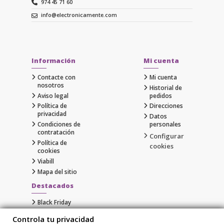
974 45 71 60
info@electronicamente.com
Información
Mi cuenta
Contacte con
Mi cuenta
nosotros
Historial de
Aviso legal
pedidos
Política de
Direcciones
privacidad
Datos
Condiciones de
personales
contratación
Configurar
Política de
cookies
cookies
Viabill
Mapa del sitio
Destacados
Black Friday
Cyber Monday
Controla tu privacidad
Gaming