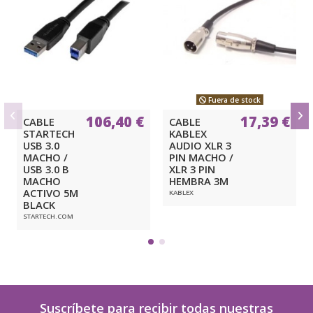
Fuera de stock
106,40 €
17,39 €
CABLE
CABLE
STARTECH
KABLEX
USB 3.0
AUDIO XLR 3
MACHO /
PIN MACHO /
USB 3.0 B
XLR 3 PIN
MACHO
HEMBRA 3M
ACTIVO 5M
KABLEX
BLACK
STARTECH.COM
Suscríbete para recibir todas nuestras