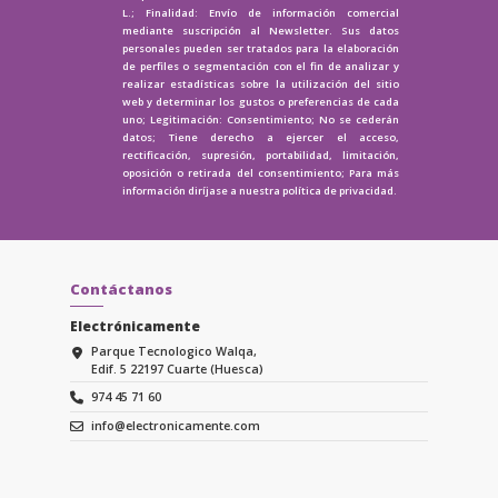
L.; Finalidad: Envío de información comercial
mediante suscripción al Newsletter. Sus datos
personales pueden ser tratados para la elaboración
de perfiles o segmentación con el fin de analizar y
realizar estadísticas sobre la utilización del sitio
web y determinar los gustos o preferencias de cada
uno; Legitimación: Consentimiento; No se cederán
datos; Tiene derecho a ejercer el acceso,
rectificación, supresión, portabilidad, limitación,
oposición o retirada del consentimiento; Para más
información diríjase a nuestra
política de privacidad.
Contáctanos
Electrónicamente
Parque Tecnologico Walqa,
Edif. 5 22197 Cuarte (Huesca)
974 45 71 60
info@electronicamente.com