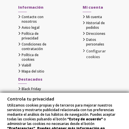
Información
Mi cuenta
Contacte con
Mi cuenta
nosotros
Historial de
Aviso legal
pedidos
Política de
Direcciones
privacidad
Datos
Condiciones de
personales
contratación
Configurar
Política de
cookies
cookies
Viabill
Mapa del sitio
Destacados
Black Friday
Cyber Monday
Controla tu privacidad
Gaming
Utilizamos cookies propias y de terceros para mejorar nuestros
Comprar Apple al Mejor Precio
servicios y mostrarte publicidad relacionada con tus preferencias
Samsung
mediante el análisis de tus hábitos de navegación. Puedes aceptar
Xiaomi
todas las cookies pulsando el botón
“Estoy de acuerdo”
o
administrar las cookies no necesarias desde el botón
“Preferencias”. Puedes obtener más información en