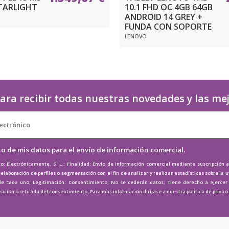
STARLIGHT
10.1 FHD OC 4GB 64GB
ANDROID 14 GREY +
FUNDA CON SOPORTE
LENOVO
ara recibir todas nuestras novedades y las me
to de mis datos para el envío de información comercial.
o: Electrónicamente, S. L.; Finalidad: Envío de información comercial mediante suscripción 
elaboración de perfiles o segmentación con el fin de analizar y realizar estadísticas sobre la u
de cada uno; Legitimación: Consentimiento; No se cederán datos; Tiene derecho a ejercer e
osición o retirada del consentimiento; Para más información diríjase a nuestra
política de privac