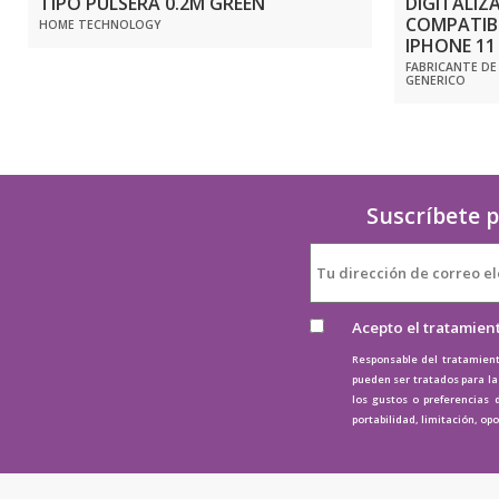
TIPO PULSERA 0.2M GREEN
DIGITALIZ
COMPATIB
HOME TECHNOLOGY
IPHONE 11
FABRICANTE DE
GENERICO
Suscríbete p
Acepto el tratamien
Responsable del tratamient
pueden ser tratados para la 
los gustos o preferencias 
portabilidad, limitación, op