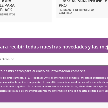
ADORA
TRASERA PARA IPHONE 16
LE PARA
PRO
 BLACK
FABRICANTE DE REPUESTOS
GENERICO
 REPUESTOS
ara recibir todas nuestras novedades y las me
to de mis datos para el envío de información comercial.
o: Electrónicamente, S. L.; Finalidad: Envío de información comercial mediante suscripción 
elaboración de perfiles o segmentación con el fin de analizar y realizar estadísticas sobre la u
de cada uno; Legitimación: Consentimiento; No se cederán datos; Tiene derecho a ejercer e
osición o retirada del consentimiento; Para más información diríjase a nuestra
política de privac