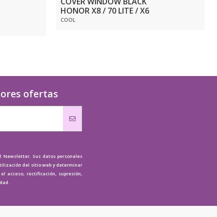
COVER WINDOW BLACK
HONOR X8 / 70 LITE / X6
COOL
jores ofertas
al Newsletter. Sus datos personales
tilización del sitio web y determinar
l acceso, rectificación, supresión,
idad.