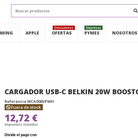
Descuentos
Empresas
MING
APPLE
OFERTAS
PYMES
NOSOTROS
CARGADOR USB-C BELKIN 20W BOOST
Referencia
WCA006VFWH
Fuera de stock
12,72 €
Impuestos incluidos