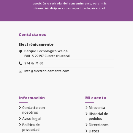
oposición o retirada del consentimiento; Para más
información diríjase a nuestra
política de privacidad.
Contáctanos
Electrónicamente
Parque Tecnologico Walqa,
Edif. 5 22197 Cuarte (Huesca)
974 45 71 60
info@electronicamente.com
Información
Mi cuenta
Contacte con
Mi cuenta
nosotros
Historial de
Aviso legal
pedidos
Política de
Direcciones
privacidad
Datos