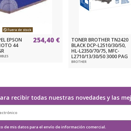
Fuera de stock
254,40 €
EL EPSON
TONER BROTHER TN2420
HOTO 44
BLACK DCP-L2510/30/50,
GR
HL-L2350/70/75, MFC-
L2710/13/30/50 3000 PAG
IBLES
BROTHER
ara recibir todas nuestras novedades y las me
to de mis datos para el envío de información comercial.