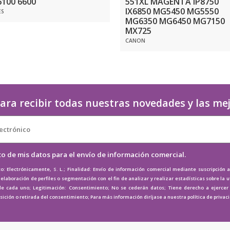
6100 6600
551XL MAGENTA IP8750
IX6850 MG5450 MG5550
ES
MG6350 MG6450 MG7150
MX725
CANON
ara recibir todas nuestras novedades y las me
to de mis datos para el envío de información comercial.
o: Electrónicamente, S. L.; Finalidad: Envío de información comercial mediante suscripción 
elaboración de perfiles o segmentación con el fin de analizar y realizar estadísticas sobre la u
de cada uno; Legitimación: Consentimiento; No se cederán datos; Tiene derecho a ejercer e
osición o retirada del consentimiento; Para más información diríjase a nuestra
política de privac