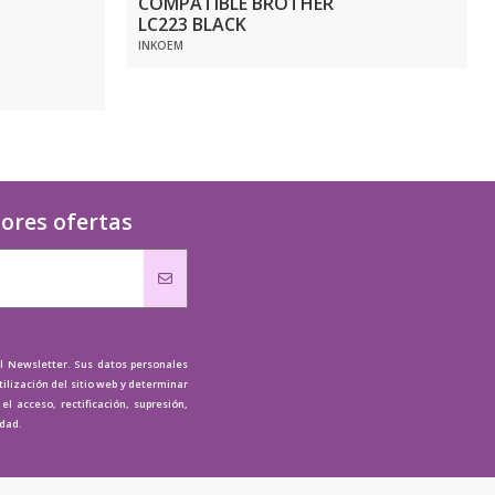
COMPATIBLE BROTHER
LC223 BLACK
INKOEM
jores ofertas
al Newsletter. Sus datos personales
tilización del sitio web y determinar
l acceso, rectificación, supresión,
idad.