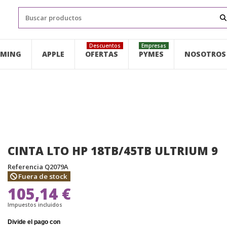
Descuentos
Empresas
MING
APPLE
OFERTAS
PYMES
NOSOTROS
CINTA LTO HP 18TB/45TB ULTRIUM 9
Referencia
Q2079A
Fuera de stock
105,14 €
Impuestos incluidos