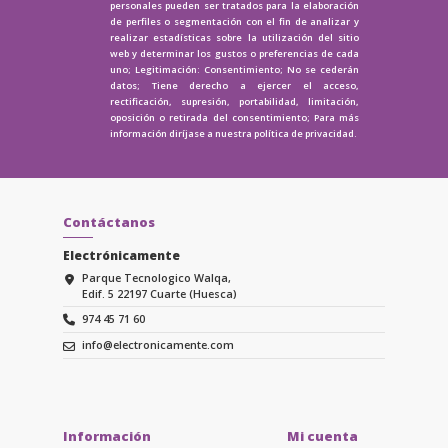
personales pueden ser tratados para la elaboración
de perfiles o segmentación con el fin de analizar y
realizar estadísticas sobre la utilización del sitio
web y determinar los gustos o preferencias de cada
uno; Legitimación: Consentimiento; No se cederán
datos; Tiene derecho a ejercer el acceso,
rectificación, supresión, portabilidad, limitación,
oposición o retirada del consentimiento; Para más
información diríjase a nuestra
política de privacidad.
Contáctanos
Electrónicamente
Parque Tecnologico Walqa,
Edif. 5 22197 Cuarte (Huesca)
974 45 71 60
info@electronicamente.com
Información
Mi cuenta