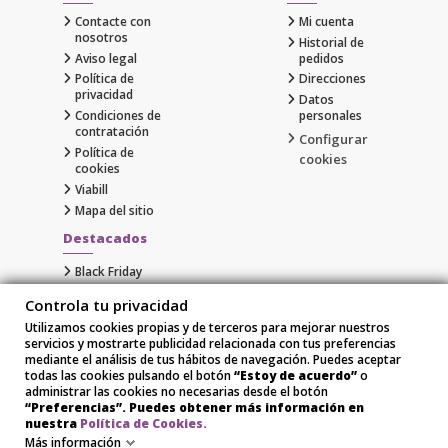
Contacte con
Mi cuenta
nosotros
Historial de
Aviso legal
pedidos
Política de
Direcciones
privacidad
Datos
Condiciones de
personales
contratación
Configurar
Política de
cookies
cookies
Viabill
Mapa del sitio
Destacados
Black Friday
Cyber Monday
Controla tu privacidad
Gaming
Utilizamos cookies propias y de terceros para mejorar nuestros
Comprar Apple al Mejor Precio
servicios y mostrarte publicidad relacionada con tus preferencias
Samsung
mediante el análisis de tus hábitos de navegación. Puedes aceptar
Xiaomi
todas las cookies pulsando el botón
“Estoy de acuerdo”
o
administrar las cookies no necesarias desde el botón
“Preferencias”. Puedes obtener más información en
nuestra
Política de Cookies.
Más información