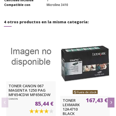
Cantidad incluida
1
Compatible con
Microline 3410
4 otros productos en la misma categoría:
TONER CANON 067
MAGENTA 1250 PAG
Fuera de stock
MF654CDW MF656CDW
167,43 €
CANON
TONER
85,44 €
LEXMARK
12A4710
BLACK