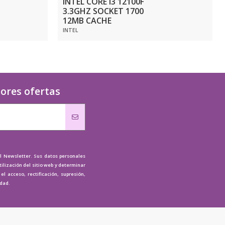
INTEL CORE I3 12100F
3.3GHZ SOCKET 1700
12MB CACHE
INTEL
jores ofertas
al Newsletter. Sus datos personales
tilización del sitio web y determinar
l acceso, rectificación, supresión,
idad.