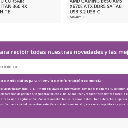
PU CORSAIR
AMD GAMING B650 AM5
TITAN 360 RX
X670E ATX DDR5 SATA6
HITE
USB 3.2 USB-C
GIGABYTE
ara recibir todas nuestras novedades y las me
to de mis datos para el envío de información comercial.
o: Electrónicamente, S. L.; Finalidad: Envío de información comercial mediante suscripción 
elaboración de perfiles o segmentación con el fin de analizar y realizar estadísticas sobre la u
de cada uno; Legitimación: Consentimiento; No se cederán datos; Tiene derecho a ejercer e
osición o retirada del consentimiento; Para más información diríjase a nuestra
política de privac