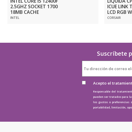
INTEL CORE I5 12400F
LIQUIDA C
2.5GHZ SOCKET 1700
ICUE LINK 
18MB CACHE
LCD RGB W
INTEL
CORSAIR
Suscríbete p
Acepto el tratamien
Responsable del tratamient
pueden ser tratados para la 
los gustos o preferencias 
portabilidad, limitación, op