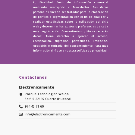
L.; Finalidad: Envío de información comercial
mediante suscripción al Newsletter. Sus datos
personales pueden ser tratados para la elaboración
de perfiles o segmentación con el fin de analizar y
realizar estadísticas sobre la utilización del sitio
web y determinar los gustos o preferencias de cada
uno; Legitimación: Consentimiento; No se cederán
datos; Tiene derecho a ejercer el acceso,
rectificación, supresión, portabilidad, limitación,
oposición o retirada del consentimiento; Para más
información diríjase a nuestra
política de privacidad.
Contáctanos
Electrónicamente
Parque Tecnologico Walqa,
Edif. 5 22197 Cuarte (Huesca)
974 45 71 60
info@electronicamente.com