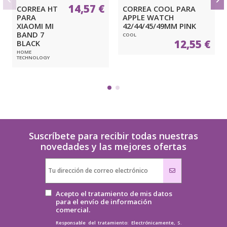
14,57 €
CORREA HT
CORREA COOL PARA
PARA
APPLE WATCH
XIAOMI MI
42/44/45/49MM PINK
BAND 7
COOL
12,55 €
BLACK
HOME
TECHNOLOGY
Suscríbete para recibir todas nuestras
novedades y las mejores ofertas
Acepto el tratamiento de mis datos
para el envío de información
comercial.
Responsable del tratamiento: Electrónicamente, S.