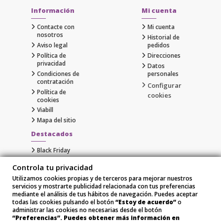
Información
Mi cuenta
Contacte con
Mi cuenta
nosotros
Historial de
Aviso legal
pedidos
Política de
Direcciones
privacidad
Datos
Condiciones de
personales
contratación
Configurar
Política de
cookies
cookies
Viabill
Mapa del sitio
Destacados
Black Friday
Cyber Monday
Controla tu privacidad
Gaming
Utilizamos cookies propias y de terceros para mejorar nuestros
Comprar Apple al Mejor Precio
servicios y mostrarte publicidad relacionada con tus preferencias
Samsung
mediante el análisis de tus hábitos de navegación. Puedes aceptar
Xiaomi
todas las cookies pulsando el botón
“Estoy de acuerdo”
o
administrar las cookies no necesarias desde el botón
“Preferencias”. Puedes obtener más información en