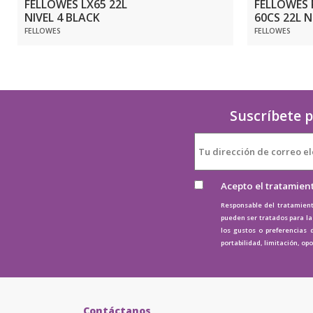
FELLOWES LX65 22L
FELLOWES
NIVEL 4 BLACK
60CS 22L N
FELLOWES
FELLOWES
Suscríbete p
Acepto el tratamien
Responsable del tratamient
pueden ser tratados para la 
los gustos o preferencias 
portabilidad, limitación, op
Contáctanos