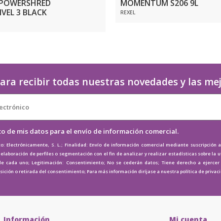
 POWERSHRED
MOMENTUM S206 9L
IVEL 3 BLACK
REXEL
ara recibir todas nuestras novedades y las me
to de mis datos para el envío de información comercial.
o: Electrónicamente, S. L.; Finalidad: Envío de información comercial mediante suscripción 
elaboración de perfiles o segmentación con el fin de analizar y realizar estadísticas sobre la u
de cada uno; Legitimación: Consentimiento; No se cederán datos; Tiene derecho a ejercer e
osición o retirada del consentimiento; Para más información diríjase a nuestra
política de privac
Información
Mi cuenta