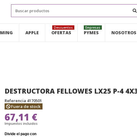
Descuentos
Empresas
MING
APPLE
OFERTAS
PYMES
NOSOTROS
DESTRUCTORA FELLOWES LX25 P-4 4X
Referencia
4170501
Fuera de stock
67,11 €
Impuestos incluidos