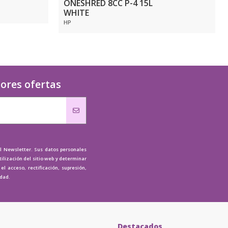
ONESHRED 8CC P-4 15L
WHITE
HP
jores ofertas
al Newsletter. Sus datos personales
tilización del sitio web y determinar
l acceso, rectificación, supresión,
idad.
Destacados