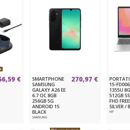
k
56,59 €
270,97 €
SMARTPHONE
PORTATI
SAMSUNG
15-FD006
GALAXY A26 EE
1355U 8
6.7 OC 8GB
512GB SS
256GB 5G
FHD FRE
ANDROID 15
SILVER / 
BLACK
HP
SAMSUNG