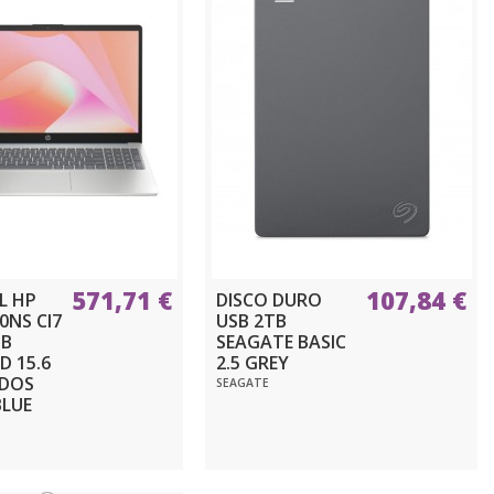
571,71 €
107,84 €
L HP
DISCO DURO
0NS CI7
USB 2TB
GB
SEAGATE BASIC
D 15.6
2.5 GREY
EDOS
SEAGATE
BLUE