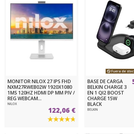
Fuera de stoc
MONITOR NILOX 27 IPS FHD
BASE DE CARGA
NXM27RWEB02W 1920X1080
BELKIN CHARGE 3
1MS 120HZ HDMI DP MM PIV /
EN 1 QI2 BOOST
REG WEBCAM...
CHARGE 15W
BLACK
NILOX
122,06 €
BELKIN