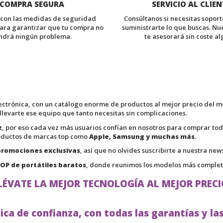
COMPRA SEGURA
SERVICIO AL CLIEN
con las medidas de seguridad
Consúltanos si necesitas sopor
ara garantizar que tu compra no
suministrarte lo que buscas. Nu
ndrá ningún problema.
te asesorará sin coste al
lectrónica, con un catálogo enorme de productos al mejor precio del
 llevarte ese equipo que tanto necesitas sin complicaciones.
z
, por eso cada vez más usuarios confían en nosotros para comprar to
roductos de marcas top como
Apple, Samsung y muchas más
.
promociones exclusivas
, así que no olvides suscribirte a nuestra ne
OP de portátiles baratos
, donde reunimos los modelos más comple
LÉVATE LA MEJOR TECNOLOGÍA AL MEJOR PRECI
ca de confianza, con todas las garantías y la