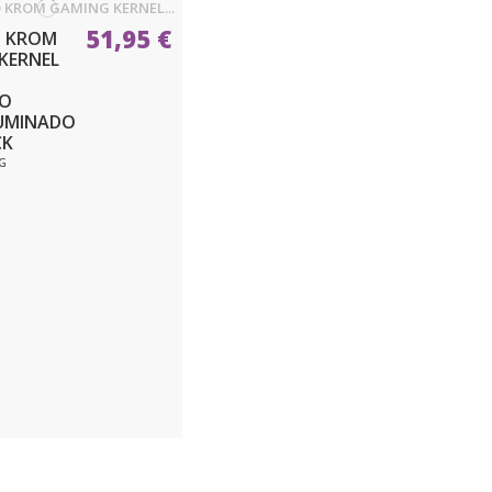
51,95 €
O KROM
KERNEL
CO
UMINADO
CK
G