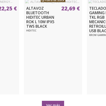
Fuera de stock
22,25 €
22,69 €
ALTAVOZ
TECLAD
BLUETOOTH
GAMING 
HIDITEC URBAN
TKL RGB
ROK L 10W IPX5
MECANI
TWS BLACK
RETROIL
USB BLA
HIDITEC
KROM GAMIN
Ver más