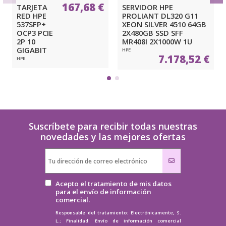
167,68 €
TARJETA
SERVIDOR HPE
RED HPE
PROLIANT DL320 G11
537SFP+
XEON SILVER 4510 64GB
OCP3 PCIE
2X480GB SSD SFF
2P 10
MR408I 2X1000W 1U
GIGABIT
HPE
7.178,52 €
HPE
Suscríbete para recibir todas nuestras
novedades y las mejores ofertas
Acepto el tratamiento de mis datos
para el envío de información
comercial.
Responsable del tratamiento: Electrónicamente, S.
L.; Finalidad: Envío de información comercial