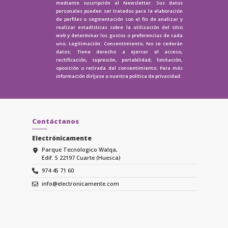
mediante suscripción al Newsletter. Sus datos
personales pueden ser tratados para la elaboración
de perfiles o segmentación con el fin de analizar y
realizar estadísticas sobre la utilización del sitio
web y determinar los gustos o preferencias de cada
uno; Legitimación: Consentimiento; No se cederán
datos; Tiene derecho a ejercer el acceso,
rectificación, supresión, portabilidad, limitación,
oposición o retirada del consentimiento; Para más
información diríjase a nuestra
política de privacidad.
Contáctanos
Electrónicamente
Parque Tecnologico Walqa,
Edif. 5 22197 Cuarte (Huesca)
974 45 71 60
info@electronicamente.com