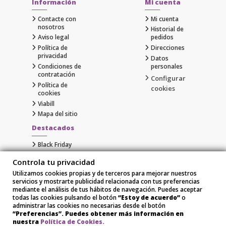
Información
Mi cuenta
Contacte con
Mi cuenta
nosotros
Historial de
Aviso legal
pedidos
Política de
Direcciones
privacidad
Datos
Condiciones de
personales
contratación
Configurar
Política de
cookies
cookies
Viabill
Mapa del sitio
Destacados
Black Friday
Cyber Monday
Controla tu privacidad
Gaming
Utilizamos cookies propias y de terceros para mejorar nuestros
Comprar Apple al Mejor Precio
servicios y mostrarte publicidad relacionada con tus preferencias
Samsung
mediante el análisis de tus hábitos de navegación. Puedes aceptar
Xiaomi
todas las cookies pulsando el botón
“Estoy de acuerdo”
o
administrar las cookies no necesarias desde el botón
“Preferencias”. Puedes obtener más información en
nuestra
Política de Cookies.