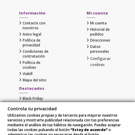
Información
Mi cuenta
Contacte con
Mi cuenta
nosotros
Historial de
Aviso legal
pedidos
Política de
Direcciones
privacidad
Datos
Condiciones de
personales
contratación
Configurar
Política de
cookies
cookies
Viabill
Mapa del sitio
Destacados
Black Friday
Cyber Monday
Controla tu privacidad
Gaming
Utilizamos cookies propias y de terceros para mejorar nuestros
Comprar Apple al Mejor Precio
servicios y mostrarte publicidad relacionada con tus preferencias
Samsung
mediante el análisis de tus hábitos de navegación. Puedes aceptar
Xiaomi
todas las cookies pulsando el botón
“Estoy de acuerdo”
o
administrar las cookies no necesarias desde el botón