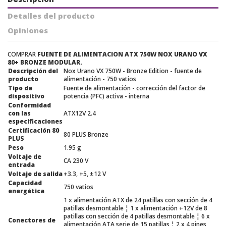
Detalles del producto
Opiniones
COMPRAR
FUENTE DE ALIMENTACION ATX 750W NOX URANO VX
80+ BRONZE MODULAR.
Descripción del
Nox Urano VX 750W - Bronze Edition - fuente de
producto
alimentación - 750 vatios
Tipo de
Fuente de alimentación - corrección del factor de
dispositivo
potencia (PFC) activa - interna
Conformidad
con las
ATX12V 2.4
especificaciones
Certificación 80
80 PLUS Bronze
PLUS
Peso
1.95 g
Voltaje de
CA 230 V
entrada
Voltaje de salida
+3.3, +5, ±12 V
Capacidad
750 vatios
energética
1 x alimentación ATX de 24 patillas con sección de 4
patillas desmontable ¦ 1 x alimentación +12V de 8
patillas con sección de 4 patillas desmontable ¦ 6 x
Conectores de
alimentación ATA serie de 15 patillas ¦ 2 x 4 pines