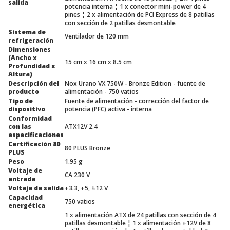
salida
potencia interna ¦ 1 x conector mini-power de 4
pines ¦ 2 x alimentación de PCI Express de 8 patillas
con sección de 2 patillas desmontable
Sistema de
Ventilador de 120 mm
refrigeración
Dimensiones
(Ancho x
15 cm x 16 cm x 8.5 cm
Profundidad x
Altura)
Descripción del
Nox Urano VX 750W - Bronze Edition - fuente de
producto
alimentación - 750 vatios
Tipo de
Fuente de alimentación - corrección del factor de
dispositivo
potencia (PFC) activa - interna
Conformidad
con las
ATX12V 2.4
especificaciones
Certificación 80
80 PLUS Bronze
PLUS
Peso
1.95 g
Voltaje de
CA 230 V
entrada
Voltaje de salida
+3.3, +5, ±12 V
Capacidad
750 vatios
energética
1 x alimentación ATX de 24 patillas con sección de 4
patillas desmontable ¦ 1 x alimentación +12V de 8