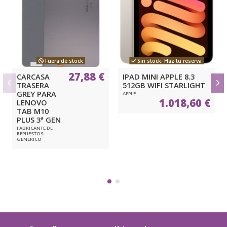
Fuera de stock
Sin stock. Haz tu reserva
27,88 €
CARCASA
IPAD MINI APPLE 8.3
TRASERA
512GB WIFI STARLIGHT
GREY PARA
APPLE
1.018,60 €
LENOVO
TAB M10
PLUS 3ª GEN
FABRICANTE DE
REPUESTOS
GENERICO