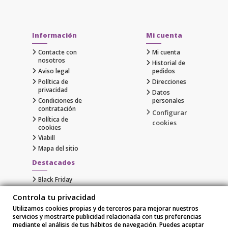
Información
Mi cuenta
Contacte con
Mi cuenta
nosotros
Historial de
Aviso legal
pedidos
Política de
Direcciones
privacidad
Datos
Condiciones de
personales
contratación
Configurar
Política de
cookies
cookies
Viabill
Mapa del sitio
Destacados
Black Friday
Cyber Monday
Controla tu privacidad
Gaming
Utilizamos cookies propias y de terceros para mejorar nuestros
Comprar Apple al Mejor Precio
servicios y mostrarte publicidad relacionada con tus preferencias
Samsung
mediante el análisis de tus hábitos de navegación. Puedes aceptar