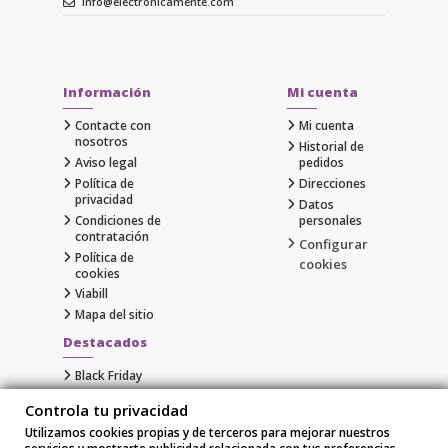
info@electronicamente.com
Información
Mi cuenta
Contacte con
Mi cuenta
nosotros
Historial de
Aviso legal
pedidos
Política de
Direcciones
privacidad
Datos
Condiciones de
personales
contratación
Configurar
Política de
cookies
cookies
Viabill
Mapa del sitio
Destacados
Black Friday
Cyber Monday
Controla tu privacidad
Gaming
Utilizamos cookies propias y de terceros para mejorar nuestros
Comprar Apple al Mejor Precio