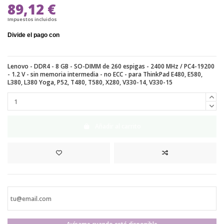
89,12 €
Impuestos incluidos
Lenovo - DDR4 - 8 GB - SO-DIMM de 260 espigas - 2400 MHz / PC4-19200
- 1.2 V - sin memoria intermedia - no ECC - para ThinkPad E480, E580,
L380, L380 Yoga, P52, T480, T580, X280, V330-14, V330-15
Añadir al carrito