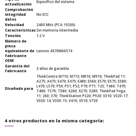
Específico del sistema
actualización
Comprobación
integridad
No ECC
datos
Velocidad
2400 MHz (PC4-19200)
Características
Sin memoria intermedia
Tensión
1.2 V
Número de
pieza
equivalente de
Lenovo 4X70M60574
fabricante
OEM
Garantía del
3 años de garantía
fabricante
ThinkCentre M710; M715; M810; M910; ThinkPad 11;
A275; A475; E470; E475; E480; E560; E570; E575; E580;
L470; L570; P50; P51; P52; P70; P71; T25; T460; T470;
Diseñado para
T480; T570; T580; X260; X270; X280; ThinkPad Yoga
11; 260; 370; ThinkStation P320; P920; V310; V320-17;
V330-14; V330-15; V410; V510; V720
4 otros productos en la misma categoría: