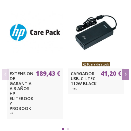
Fuera de stock
189,43 €
41,20 €
EXTENSION
CARGADOR
DE
USB-C I-TEC
GARANTIA
112W BLACK
A 3 AÑOS
I-TEC
HP
ELITEBOOK
Y
PROBOOK
HP