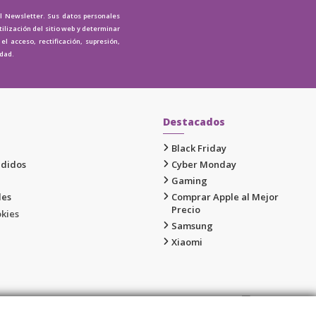
al Newsletter. Sus datos personales
tilización del sitio web y determinar
l acceso, rectificación, supresión,
idad.
Destacados
Black Friday
edidos
Cyber Monday
Gaming
les
Comprar Apple al Mejor
Precio
okies
Samsung
Xiaomi