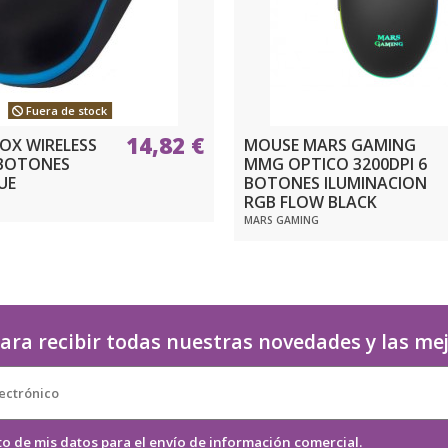
Fuera de stock
14,82 €
OX WIRELESS
MOUSE MARS GAMING
 BOTONES
MMG OPTICO 3200DPI 6
UE
BOTONES ILUMINACION
RGB FLOW BLACK
MARS GAMING
ara recibir todas nuestras novedades y las me
to de mis datos para el envío de información comercial.