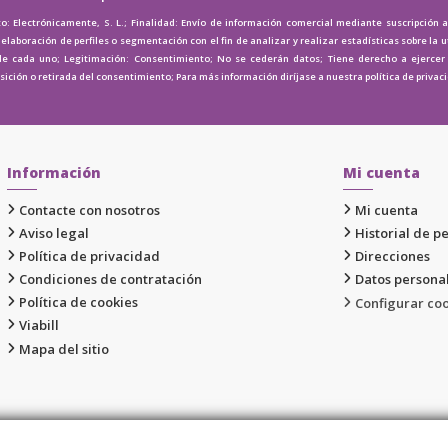
o: Electrónicamente, S. L.; Finalidad: Envío de información comercial mediante suscripción 
elaboración de perfiles o segmentación con el fin de analizar y realizar estadísticas sobre la u
de cada uno; Legitimación: Consentimiento; No se cederán datos; Tiene derecho a ejercer e
osición o retirada del consentimiento; Para más información diríjase a nuestra
política de privac
Información
Mi cuenta
Contacte con nosotros
Mi cuenta
Aviso legal
Historial de p
Política de privacidad
Direcciones
Condiciones de contratación
Datos persona
Política de cookies
Configurar co
Viabill
Mapa del sitio