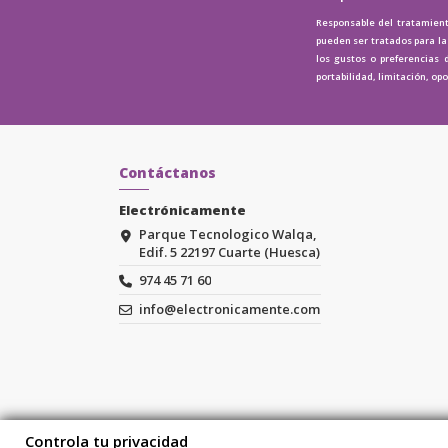
Responsable del tratamient
pueden ser tratados para la 
los gustos o preferencias 
portabilidad, limitación, op
Contáctanos
Electrónicamente
Parque Tecnologico Walqa,
Edif. 5 22197 Cuarte (Huesca)
974 45 71 60
info@electronicamente.com
Controla tu privacidad