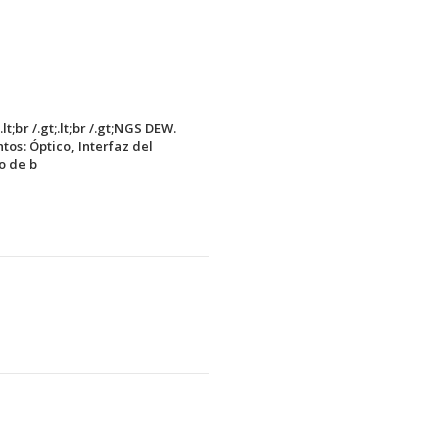
r /.gt;.lt;br /.gt;NGS DEW.
os: Óptico, Interfaz del
o de b