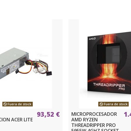
Fuera de stock
Fuera de stock
93,52 €
1.
MICROPROCESADOR
ION ACER LITE
AMD RYZEN
THREADRIPPER PRO
5955W 4GHZ SOCKET