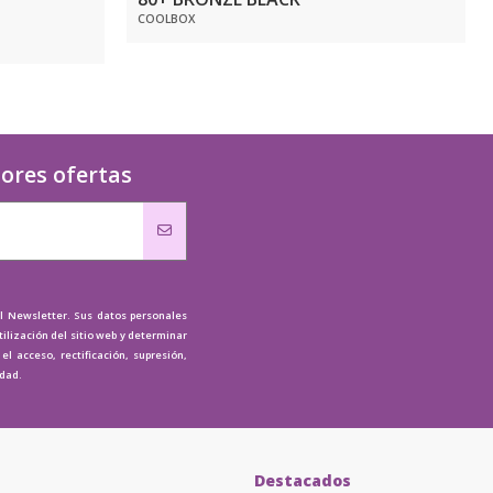
COOLBOX
jores ofertas
al Newsletter. Sus datos personales
tilización del sitio web y determinar
l acceso, rectificación, supresión,
idad.
Destacados