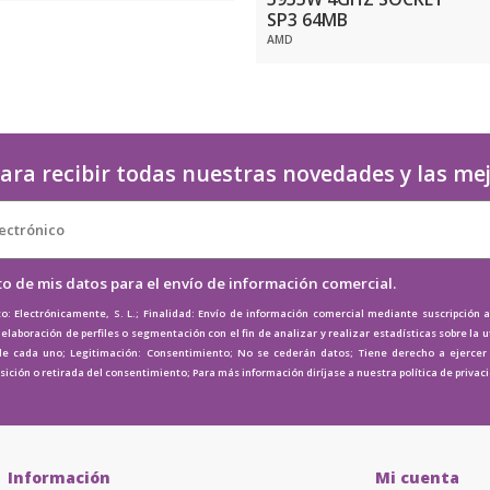
SP3 64MB
AMD
ara recibir todas nuestras novedades y las me
to de mis datos para el envío de información comercial.
o: Electrónicamente, S. L.; Finalidad: Envío de información comercial mediante suscripción 
elaboración de perfiles o segmentación con el fin de analizar y realizar estadísticas sobre la u
de cada uno; Legitimación: Consentimiento; No se cederán datos; Tiene derecho a ejercer e
osición o retirada del consentimiento; Para más información diríjase a nuestra
política de privac
Información
Mi cuenta