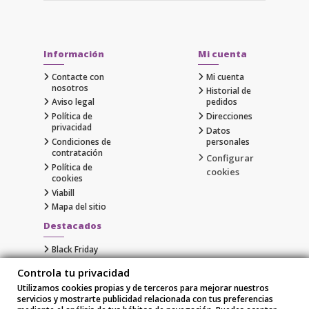
Información
Mi cuenta
Contacte con
Mi cuenta
nosotros
Historial de
Aviso legal
pedidos
Política de
Direcciones
privacidad
Datos
Condiciones de
personales
contratación
Configurar
Política de
cookies
cookies
Viabill
Mapa del sitio
Destacados
Black Friday
Cyber Monday
Controla tu privacidad
Gaming
Utilizamos cookies propias y de terceros para mejorar nuestros
Comprar Apple al Mejor Precio
servicios y mostrarte publicidad relacionada con tus preferencias
Samsung