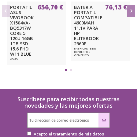
656,70 €
76,13 €
PORTATIL
BATERIA
ASUS
PORTATIL
VIVOBOOK
COMPATIBLE
X1504VA-
4600MAH
BQ5317W
11.1V PARA
CORE 5
HP
120U 16GB
ELITEBOOK
1TB SSD
2560P
15.6 FHD
FABRICANTE DE
REPUESTOS
W11 BLUE
GENERICO
ASUS
Suscríbete para recibir todas nuestras
novedades y las mejores ofertas
Acepto el tratamiento de mis datos