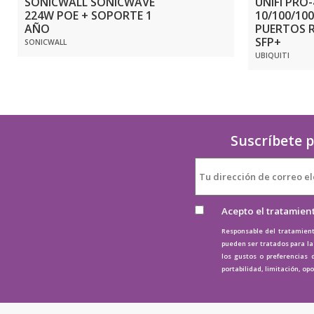
SONICWALL SONICWAVE
UNIFI PRO
224W POE + SOPORTE 1
10/100/100
AÑO
PUERTOS RJ
SFP+
SONICWALL
UBIQUITI
Suscríbete p
Acepto el tratamien
Responsable del tratamient
pueden ser tratados para la 
los gustos o preferencias 
portabilidad, limitación, op