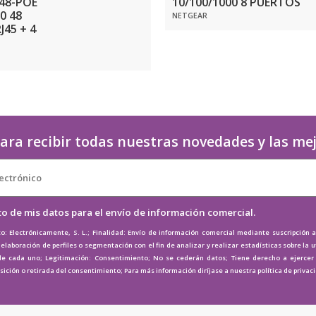
-48-POE
10/100/1000 8 PUERTOS
0 48
NETGEAR
45 + 4
ara recibir todas nuestras novedades y las me
to de mis datos para el envío de información comercial.
o: Electrónicamente, S. L.; Finalidad: Envío de información comercial mediante suscripción 
elaboración de perfiles o segmentación con el fin de analizar y realizar estadísticas sobre la u
de cada uno; Legitimación: Consentimiento; No se cederán datos; Tiene derecho a ejercer e
osición o retirada del consentimiento; Para más información diríjase a nuestra
política de privac