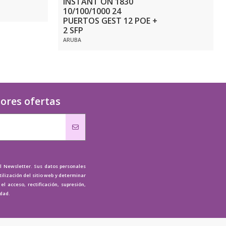
INSTANT ON 1830
10/100/1000 24
PUERTOS GEST 12 POE +
2 SFP
ARUBA
jores ofertas
al Newsletter. Sus datos personales
tilización del sitio web y determinar
l acceso, rectificación, supresión,
idad.