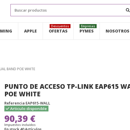
Descuentos
Empresas
MING
APPLE
OFERTAS
PYMES
NOSOTROS
DUAL BAND POE WHITE
PUNTO DE ACCESO TP-LINK EAP615 W
POE WHITE
Referencia
EAP615-WALL
Articulo disponible
90,39 €
Impuestos incluidos
En stock
40 Artículos