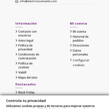
info@electronicamente.com
Información
Mi cuenta
Contacte con
Mi cuenta
nosotros
Historial de
Aviso legal
pedidos
Política de
Direcciones
privacidad
Datos
Condiciones de
personales
contratación
Configurar
Política de
cookies
cookies
Viabill
Mapa del sitio
Destacados
Black Friday
Cyber Monday
Controla tu privacidad
Gaming
Utilizamos cookies propias y de terceros para mejorar nuestros
Comprar Apple al Mejor Precio