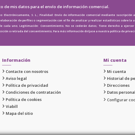
to de mis datos para el envío de información comercial.
o: Electrónicamente, S. L.; Finalidad: Envío de información comercial mediante suscripción 
elaboración de perfiles o segmentación con el fin de analizar y realizar estadísticas sobre la u
de cada uno; Legitimación: Consentimiento; No se cederán datos; Tiene derecho a ejercer e
osición o retirada del consentimiento; Para más información diríjase a nuestra
política de privac
Información
Mi cuenta
Contacte con nosotros
Mi cuenta
Aviso legal
Historial de p
Política de privacidad
Direcciones
Condiciones de contratación
Datos persona
Política de cookies
Configurar co
Viabill
Mapa del sitio