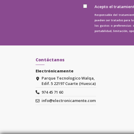
Acepto el tratamien
Responsable del tratamient
pueden ser tratados para la 
los gustos o preferencias 
portabilidad, limitación, op
Contáctanos
Electrónicamente
Parque Tecnologico Walqa,
Edif. 5 22197 Cuarte (Huesca)
974 45 71 60
info@electronicamente.com