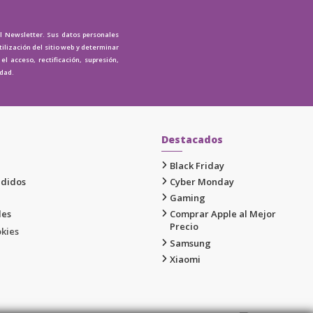
al Newsletter. Sus datos personales
tilización del sitio web y determinar
l acceso, rectificación, supresión,
idad.
Destacados
Black Friday
edidos
Cyber Monday
Gaming
les
Comprar Apple al Mejor
Precio
okies
Samsung
Xiaomi