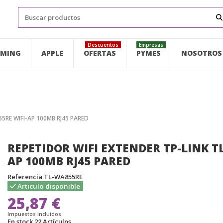
Descuentos
Empresas
MING
APPLE
OFERTAS
PYMES
NOSOTROS
5RE WIFI-AP 100MB RJ45 PARED
REPETIDOR WIFI EXTENDER TP-LINK T
AP 100MB RJ45 PARED
Referencia
TL-WA855RE
Articulo disponible
25,87 €
Impuestos incluidos
En stock
22 Artículos