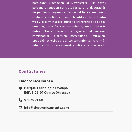
mediante suscripción al Newsletter. Sus datos
personales pueden ser tratados para la elaboración
de perfiles o segmentación con el fin de analizar y
realizar estadísticas sobre la utilización del sitio
web y determinar los gustos o preferencias de cada
uno; Legitimación: Consentimiento; No se cederán
datos; Tiene derecho a ejercer el acceso,
rectificación, supresión, portabilidad, limitación,
oposición o retirada del consentimiento; Para más
información diríjase a nuestra
política de privacidad.
Contáctanos
Electrónicamente
Parque Tecnologico Walqa,
Edif. 5 22197 Cuarte (Huesca)
974 45 71 60
info@electronicamente.com