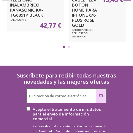
INALAMBRICO
BOTON
PANASONIC KX-
HOME PARA
TG6851P BLACK
IPHONE 6/6
PLUS ROSE
PANASONIC
42,77 €
GOLD
FABRICANTE DE
REPUESTOS
GENERICO
Suscríbete para recibir todas nuestras
novedades y las mejores ofertas
Acepto el tratamiento de mis datos
para el envío de información
comercial.
Responsable del tratamiento: Electrónicamente, S.
L.; Finalidad: Envío de información comercial