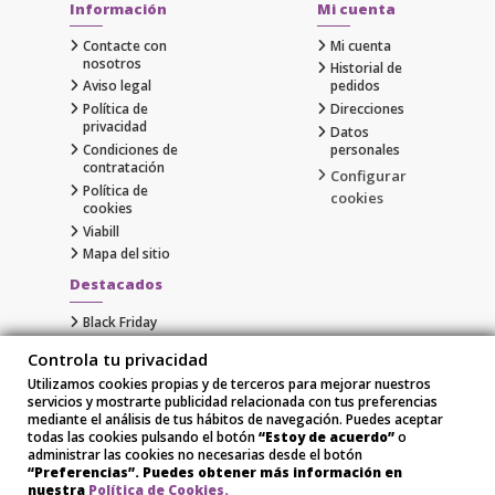
Información
Mi cuenta
Contacte con
Mi cuenta
nosotros
Historial de
Aviso legal
pedidos
Política de
Direcciones
privacidad
Datos
Condiciones de
personales
contratación
Configurar
Política de
cookies
cookies
Viabill
Mapa del sitio
Destacados
Black Friday
Cyber Monday
Controla tu privacidad
Gaming
Utilizamos cookies propias y de terceros para mejorar nuestros
Comprar Apple al Mejor Precio
servicios y mostrarte publicidad relacionada con tus preferencias
Samsung
mediante el análisis de tus hábitos de navegación. Puedes aceptar
Xiaomi
todas las cookies pulsando el botón
“Estoy de acuerdo”
o
administrar las cookies no necesarias desde el botón
“Preferencias”. Puedes obtener más información en
nuestra
Política de Cookies.