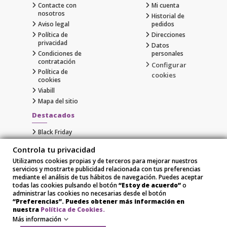
Contacte con
Mi cuenta
nosotros
Historial de
Aviso legal
pedidos
Política de
Direcciones
privacidad
Datos
Condiciones de
personales
contratación
Configurar
Política de
cookies
cookies
Viabill
Mapa del sitio
Destacados
Black Friday
Cyber Monday
Controla tu privacidad
Gaming
Utilizamos cookies propias y de terceros para mejorar nuestros
Comprar Apple al Mejor Precio
servicios y mostrarte publicidad relacionada con tus preferencias
Samsung
mediante el análisis de tus hábitos de navegación. Puedes aceptar
Xiaomi
todas las cookies pulsando el botón
“Estoy de acuerdo”
o
administrar las cookies no necesarias desde el botón
“Preferencias”. Puedes obtener más información en
nuestra
Política de Cookies.
Más información