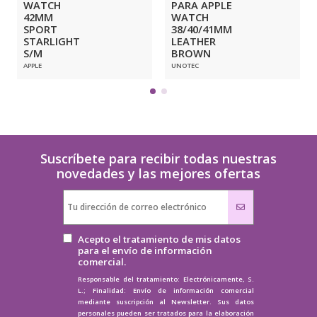
WATCH
PARA APPLE
42MM
WATCH
SPORT
38/40/41MM
STARLIGHT
LEATHER
S/M
BROWN
APPLE
UNOTEC
Suscríbete para recibir todas nuestras
novedades y las mejores ofertas
Acepto el tratamiento de mis datos
para el envío de información
comercial.
Responsable del tratamiento: Electrónicamente, S.
L.; Finalidad: Envío de información comercial
mediante suscripción al Newsletter. Sus datos
personales pueden ser tratados para la elaboración