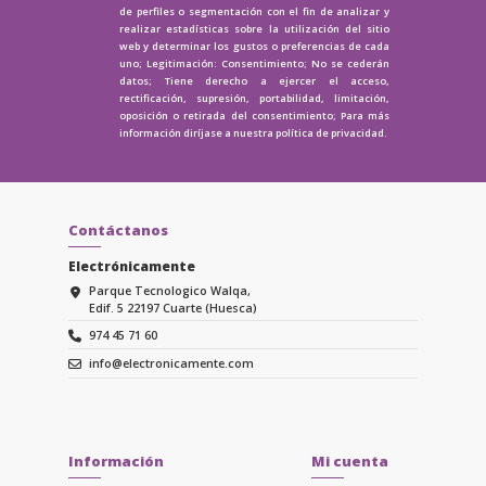
de perfiles o segmentación con el fin de analizar y
realizar estadísticas sobre la utilización del sitio
web y determinar los gustos o preferencias de cada
uno; Legitimación: Consentimiento; No se cederán
datos; Tiene derecho a ejercer el acceso,
rectificación, supresión, portabilidad, limitación,
oposición o retirada del consentimiento; Para más
información diríjase a nuestra
política de privacidad.
Contáctanos
Electrónicamente
Parque Tecnologico Walqa,
Edif. 5 22197 Cuarte (Huesca)
974 45 71 60
info@electronicamente.com
Información
Mi cuenta