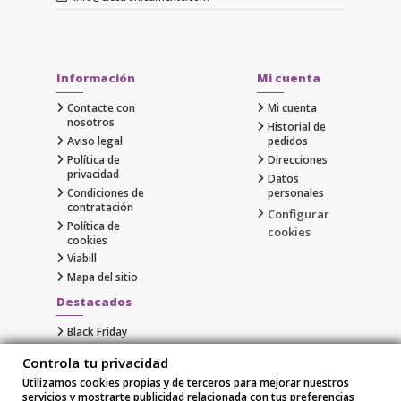
Información
Mi cuenta
Contacte con
Mi cuenta
nosotros
Historial de
Aviso legal
pedidos
Política de
Direcciones
privacidad
Datos
Condiciones de
personales
contratación
Configurar
Política de
cookies
cookies
Viabill
Mapa del sitio
Destacados
Black Friday
Cyber Monday
Controla tu privacidad
Gaming
Utilizamos cookies propias y de terceros para mejorar nuestros
Comprar Apple al Mejor Precio
servicios y mostrarte publicidad relacionada con tus preferencias