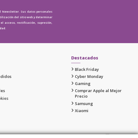
al Newsletter. Sus datos personales
tilización del sitio web y determinar
l acceso, rectificación, supresión,
idad.
Destacados
Black Friday
edidos
Cyber Monday
Gaming
les
Comprar Apple al Mejor
Precio
okies
Samsung
Xiaomi