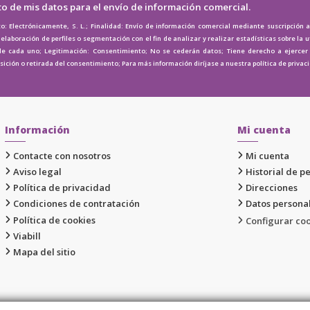
to de mis datos para el envío de información comercial.
o: Electrónicamente, S. L.; Finalidad: Envío de información comercial mediante suscripción 
elaboración de perfiles o segmentación con el fin de analizar y realizar estadísticas sobre la u
de cada uno; Legitimación: Consentimiento; No se cederán datos; Tiene derecho a ejercer e
osición o retirada del consentimiento; Para más información diríjase a nuestra
política de privac
Información
Mi cuenta
Contacte con nosotros
Mi cuenta
Aviso legal
Historial de p
Política de privacidad
Direcciones
Condiciones de contratación
Datos persona
Política de cookies
Configurar co
Viabill
Mapa del sitio