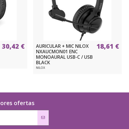
30,42 €
18,61 €
AURICULAR + MIC NILOX
NXAUCMON01 ENC
MONOAURAL USB-C / USB
BLACK
NILOX
jores ofertas