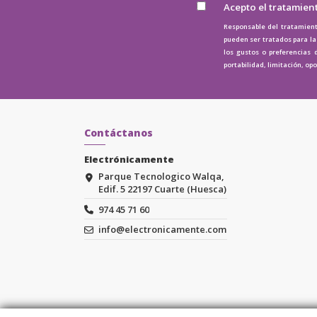
Acepto el tratamien
Responsable del tratamient
pueden ser tratados para la 
los gustos o preferencias 
portabilidad, limitación, op
Contáctanos
Electrónicamente
Parque Tecnologico Walqa,
Edif. 5 22197 Cuarte (Huesca)
974 45 71 60
info@electronicamente.com