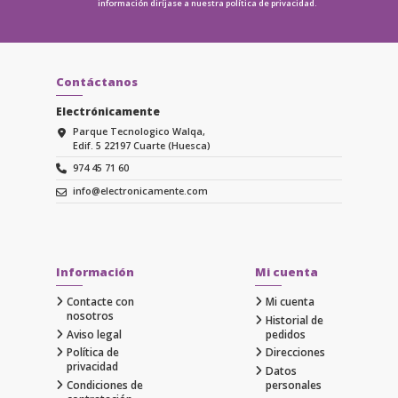
información diríjase a nuestra
política de privacidad.
Contáctanos
Electrónicamente
Parque Tecnologico Walqa,
Edif. 5 22197 Cuarte (Huesca)
974 45 71 60
info@electronicamente.com
Información
Mi cuenta
Contacte con
Mi cuenta
nosotros
Historial de
Aviso legal
pedidos
Política de
Direcciones
privacidad
Datos
Condiciones de
personales