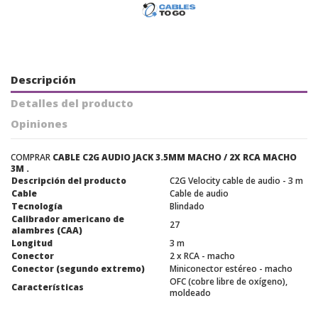
Descripción
Detalles del producto
Opiniones
COMPRAR
CABLE C2G AUDIO JACK 3.5MM MACHO / 2X RCA MACHO
3M .
Descripción del producto
C2G Velocity cable de audio - 3 m
Cable
Cable de audio
Tecnología
Blindado
Calibrador americano de
27
alambres (CAA)
Longitud
3 m
Conector
2 x RCA - macho
Conector (segundo extremo)
Miniconector estéreo - macho
OFC (cobre libre de oxígeno),
Características
moldeado