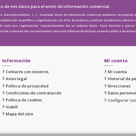
to de mis datos para el envío de información comercial.
o: Electrónicamente, S. L.; Finalidad: Envío de información comercial mediante suscripción 
elaboración de perfiles o segmentación con el fin de analizar y realizar estadísticas sobre la u
de cada uno; Legitimación: Consentimiento; No se cederán datos; Tiene derecho a ejercer e
osición o retirada del consentimiento; Para más información diríjase a nuestra
política de privac
Información
Mi cuenta
Contacte con nosotros
Mi cuenta
Aviso legal
Historial de p
Política de privacidad
Direcciones
Condiciones de contratación
Datos persona
Política de cookies
Configurar co
Viabill
Mapa del sitio