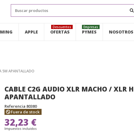
Descuentos
Empresas
MING
APPLE
OFERTAS
PYMES
NOSOTROS
RA 5M APANTALLADO
CABLE C2G AUDIO XLR MACHO / XLR 
APANTALLADO
Referencia
80380
Fuera de stock
32,23 €
Impuestos incluidos