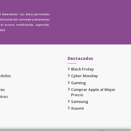
al Newsletter. Sus datos personales
tilización del sitio web y determinar
l acceso, rectificación, supresión,
idad.
Destacados
Black Friday
edidos
Cyber Monday
Gaming
les
Comprar Apple al Mejor
Precio
okies
Samsung
Xiaomi