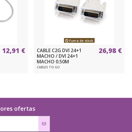
Fuera de stock
12,91 €
26,98 €
CABLE C2G DVI 24+1
MACHO / DVI 24+1
MACHO 0.50M
CABLES TO GO
jores ofertas