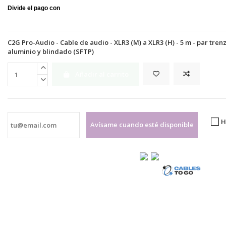
C2G Pro-Audio - Cable de audio - XLR3 (M) a XLR3 (H) - 5 m - par tre
aluminio y blindado (SFTP)
Añadir al carrito
H
Avísame cuando esté disponible