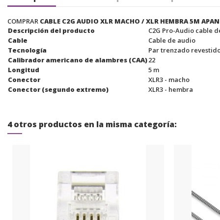
COMPRAR
CABLE C2G AUDIO XLR MACHO / XLR HEMBRA 5M APA
Descripción del producto
C2G Pro-Audio cable de
Cable
Cable de audio
Tecnología
Par trenzado revestido
Calibrador americano de alambres (CAA)
22
Longitud
5 m
Conector
XLR3 - macho
Conector (segundo extremo)
XLR3 - hembra
4 otros productos en la misma categoría: