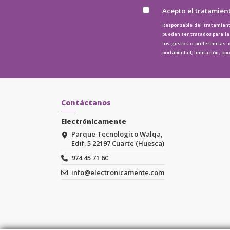
Acepto el tratamien
Responsable del tratamient
pueden ser tratados para la 
los gustos o preferencias 
portabilidad, limitación, op
Contáctanos
Electrónicamente
Parque Tecnologico Walqa,
Edif. 5 22197 Cuarte (Huesca)
974 45 71 60
info@electronicamente.com