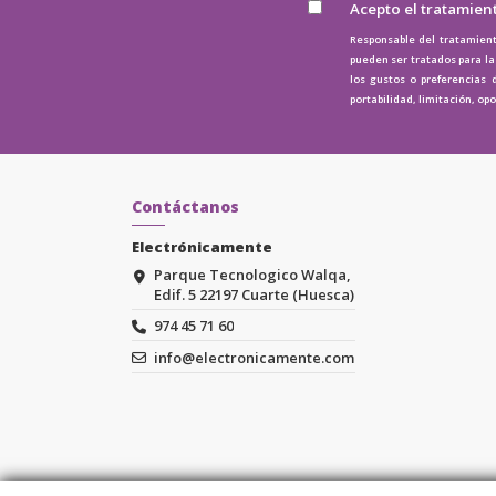
Acepto el tratamien
Responsable del tratamient
pueden ser tratados para la 
los gustos o preferencias 
portabilidad, limitación, op
Contáctanos
Electrónicamente
Parque Tecnologico Walqa,
Edif. 5 22197 Cuarte (Huesca)
974 45 71 60
info@electronicamente.com