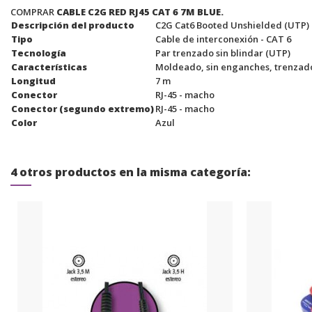
COMPRAR
CABLE C2G RED RJ45 CAT 6 7M BLUE.
Descripción del producto
C2G Cat6 Booted Unshielded (UTP) N
Tipo
Cable de interconexión - CAT 6
Tecnología
Par trenzado sin blindar (UTP)
Características
Moldeado, sin enganches, trenzad
Longitud
7 m
Conector
RJ-45 - macho
Conector (segundo extremo)
RJ-45 - macho
Color
Azul
4 otros productos en la misma categoría: