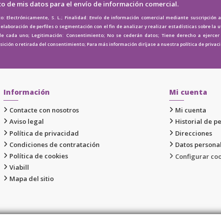
to de mis datos para el envío de información comercial.
o: Electrónicamente, S. L.; Finalidad: Envío de información comercial mediante suscripción 
elaboración de perfiles o segmentación con el fin de analizar y realizar estadísticas sobre la u
de cada uno; Legitimación: Consentimiento; No se cederán datos; Tiene derecho a ejercer e
osición o retirada del consentimiento; Para más información diríjase a nuestra
política de privac
Información
Mi cuenta
Contacte con nosotros
Mi cuenta
Aviso legal
Historial de p
Política de privacidad
Direcciones
Condiciones de contratación
Datos persona
Política de cookies
Configurar co
Viabill
Mapa del sitio