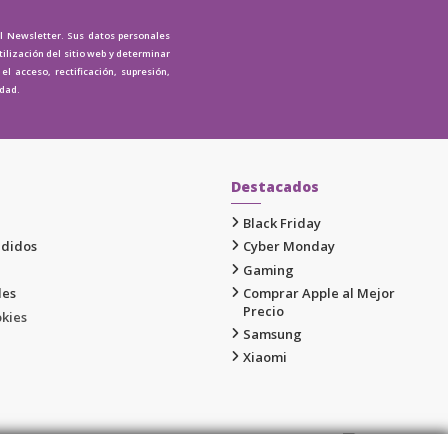
al Newsletter. Sus datos personales
tilización del sitio web y determinar
l acceso, rectificación, supresión,
idad.
Destacados
Black Friday
edidos
Cyber Monday
Gaming
les
Comprar Apple al Mejor
Precio
okies
Samsung
Xiaomi