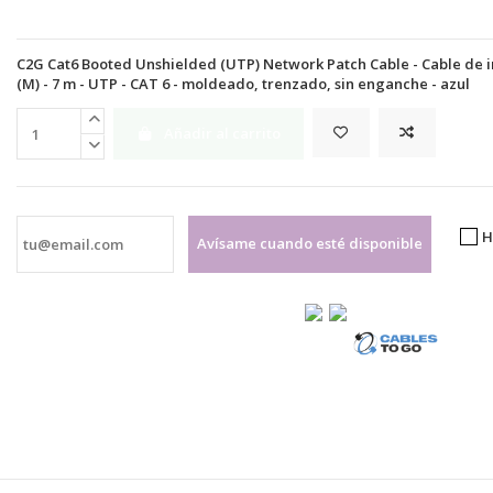
C2G Cat6 Booted Unshielded (UTP) Network Patch Cable - Cable de int
(M) - 7 m - UTP - CAT 6 - moldeado, trenzado, sin enganche - azul
Añadir al carrito
H
Avísame cuando esté disponible