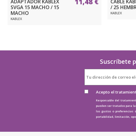
11,48 €
ADAPTADOR KABLEX
CABLE KAB
SVGA 15 MACHO / 15
/ 25 HEMB
MACHO
KABLEX
KABLEX
Suscríbete p
Acepto el tratamien
Responsable del tratamient
pueden ser tratados para la 
los gustos o preferencias 
portabilidad, limitación, op