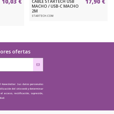
10,03 €
17,90 €
CABLE STARTECH USB
MACHO / USB-C MACHO
2M
STARTECH.COM
jores ofertas
al Newsletter. Sus datos personales
tilización del sitio web y determinar
l acceso, rectificación, supresión,
idad.