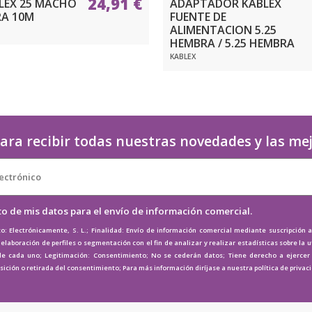
24,91 €
LEX 25 MACHO
ADAPTADOR KABLEX
RA 10M
FUENTE DE
ALIMENTACION 5.25
HEMBRA / 5.25 HEMBRA
KABLEX
ara recibir todas nuestras novedades y las me
to de mis datos para el envío de información comercial.
o: Electrónicamente, S. L.; Finalidad: Envío de información comercial mediante suscripción 
elaboración de perfiles o segmentación con el fin de analizar y realizar estadísticas sobre la u
de cada uno; Legitimación: Consentimiento; No se cederán datos; Tiene derecho a ejercer e
osición o retirada del consentimiento; Para más información diríjase a nuestra
política de privac