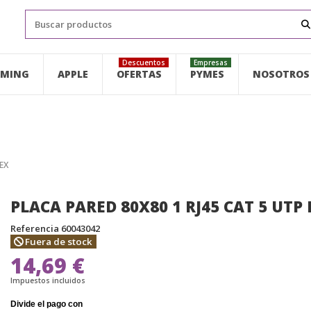
Descuentos
Empresas
MING
APPLE
OFERTAS
PYMES
NOSOTROS
EX
PLACA PARED 80X80 1 RJ45 CAT 5 UTP
Referencia
60043042
Fuera de stock
14,69 €
Impuestos incluidos